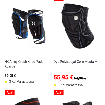
HK Army Crash Knee Pads -
Dye Polvisuojat Core Musta M
XLarge
59,95 €
55,95 €
64,90 €
3 Kpl Varastossa
1 Kpl Varastossa
ALE!
ALE!