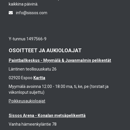
kaikkina päivinä.
info@sissos.com
Y-tunnus 1497566-9
OSOITTEET JA AUKIOLOAJAT
Paintballkeskus - Myymälä & Juvanmalmin pelikentät
Läntinen teollisuuskatu 26
02920 Espoo
Kartta
Myymälä avoinna 12.00 - 18.00 ma, ti, ke, pe (torstait ja
viikonloput suljettu)
Poikkeusaukioloajat
Sissos Arena - Konalan metsäpelikenttä
Vanha hämeenkyläntie 78