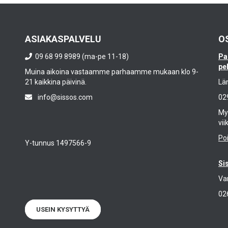
ASIAKASPALVELU
O
09 68 99 8989 (ma-pe 11-18)
Pa
pe
Muina aikoina vastaamme parhaamme mukaan klo 9-
21 kaikkina päivinä.
Lä
info@sissos.com
02
Myy
vii
Po
Y-tunnus 1497566-9
Si
Va
02
USEIN KYSYTTYÄ