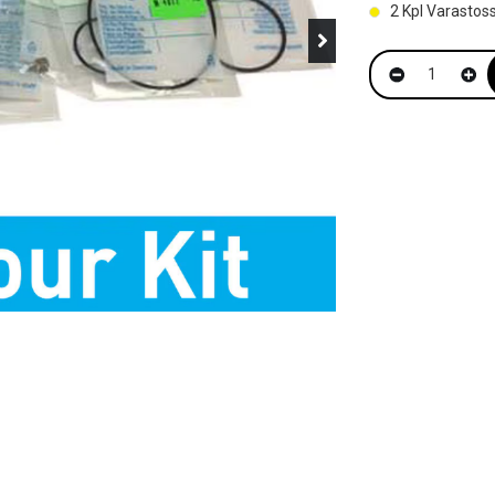
2
Kpl Varastos