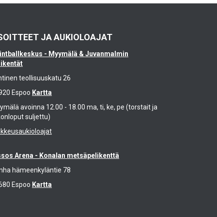
SOITTEET JA AUKIOLOAJAT
intballkeskus - Myymälä & Juvanmalmin
likentät
ntinen teollisuuskatu 26
920 Espoo
Kartta
mälä avoinna 12.00 - 18.00 ma, ti, ke, pe (torstait ja
konloput suljettu)
ikkeusaukioloajat
ssos Arena - Konalan metsäpelikenttä
nha hämeenkyläntie 78
680 Espoo
Kartta