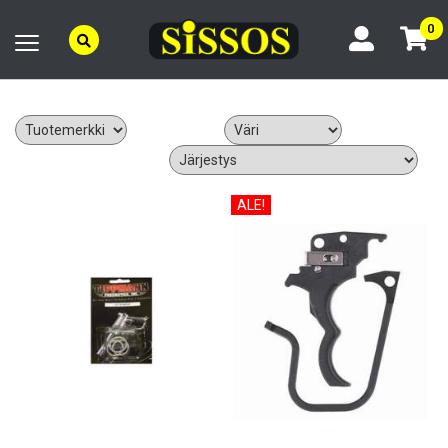
0
ALE!