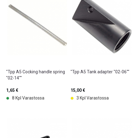
"Tpp A5 Cocking handle spring
"Tpp A5 Tank adapter "02-06""
"02-14""
1,65 €
15,00 €
8 Kpl Varastossa
3 Kpl Varastossa