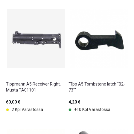
Tippmann A5 Receiver Right,
"Tpp A5 Tombstone latch "02-
Musta TA01101
73""
60,00 €
4,20 €
2 Kpl Varastossa
+10 Kpl Varastossa