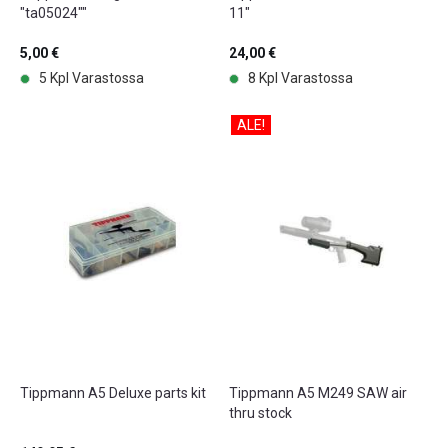
"ta05024""
11"
5,00 €
24,00 €
5 Kpl Varastossa
8 Kpl Varastossa
ALE!
Tippmann A5 Deluxe parts kit
Tippmann A5 M249 SAW air
thru stock