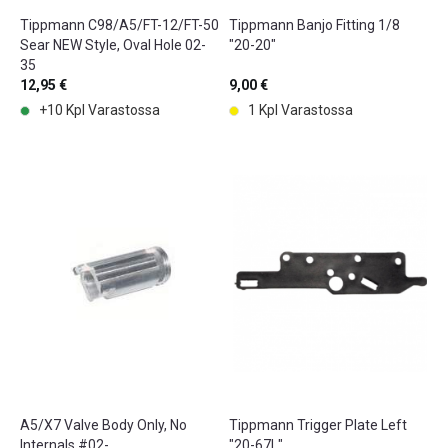
Tippmann C98/A5/FT-12/FT-50
Tippmann Banjo Fitting 1/8
Sear NEW Style, Oval Hole 02-
"20-20"
35
12,95 €
9,00 €
+10 Kpl Varastossa
1 Kpl Varastossa
A5/X7 Valve Body Only, No
Tippmann Trigger Plate Left
Internals #02-
"20-67L"