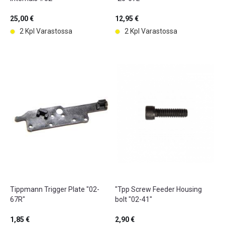
25,00 €
12,95 €
2 Kpl Varastossa
2 Kpl Varastossa
Tippmann Trigger Plate "02-
"Tpp Screw Feeder Housing
67R"
bolt "02-41"
1,85 €
2,90 €