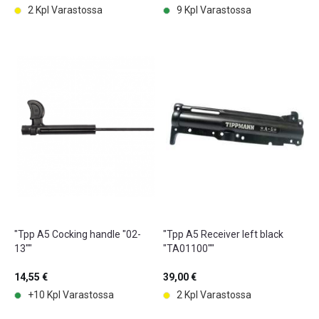
2 Kpl Varastossa
9 Kpl Varastossa
"Tpp A5 Cocking handle "02-
"Tpp A5 Receiver left black
13""
"TA01100""
14,55 €
39,00 €
+10 Kpl Varastossa
2 Kpl Varastossa