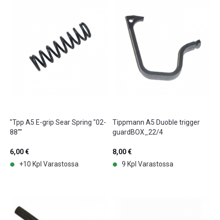
"Tpp A5 E-grip Sear Spring "02-
Tippmann A5 Duoble trigger
88""
guardBOX_22/4
6,00 €
8,00 €
+10 Kpl Varastossa
9 Kpl Varastossa