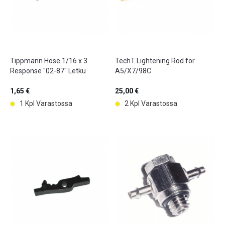
Tippmann Hose 1/16 x 3
TechT Lightening Rod for
Response "02-87" Letku
A5/X7/98C
1,65 €
25,00 €
1 Kpl Varastossa
2 Kpl Varastossa