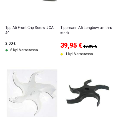
Tpp A5 Front Grip Screw #CA-
Tippmann A5 Longbow air-thru
40
stock
2,00 €
39,95 €
49,00 €
6 Kpl Varastossa
1 Kpl Varastossa