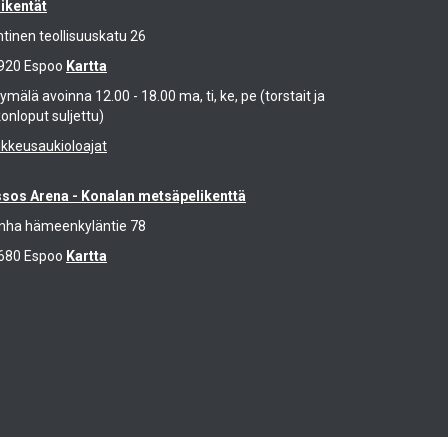
likentät
ntinen teollisuuskatu 26
920 Espoo
Kartta
mälä avoinna 12.00 - 18.00 ma, ti, ke, pe (torstait ja
konloput suljettu)
ikkeusaukioloajat
ssos Arena - Konalan metsäpelikenttä
nha hämeenkyläntie 78
680 Espoo
Kartta