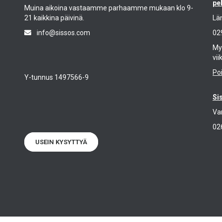
pe
Muina aikoina vastaamme parhaamme mukaan klo 9-
21 kaikkina päivinä.
Lä
info@sissos.com
02
Myy
vii
Po
Y-tunnus 1497566-9
Si
Va
02
USEIN KYSYTTYÄ