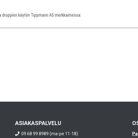
 ja droppien käytön Tippmann A5 merkkaimessa.
ASIAKASPALVELU
O
09 68 99 8989 (ma-pe 11-18)
Pa