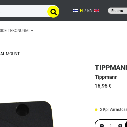
FI
/
EN
SIDE TEKONURMI
SAL MOUNT
TIPPMANN
Tippmann
16,95 €
2
Kpl Varastos