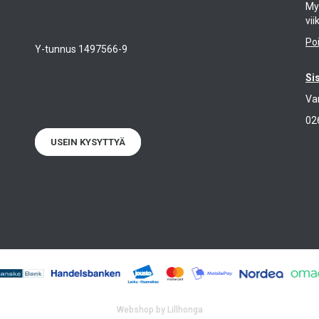
Myy
vii
Po
Y-tunnus 1497566-9
Si
Va
02
USEIN KYSYTTYÄ
Webshop by Lillhonga