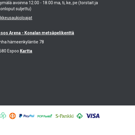
mälä avoinna 12.00 - 18.00 ma, ti, ke, pe (torstait ja
konloput suljettu)
ikkeusaukioloajat
ssos Arena - Konalan metsäpelikenttä
nha hämeenkyläntie 78
680 Espoo
Kartta