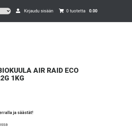
Kirjaudu sisään
0 tuotetta
0.00
BIOKUULA AIR RAID ECO
32G 1KG
ralla ja säästät!
ossa