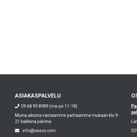
ASIAKASPALVELU
O
09 68 99 8989 (ma-pe 11-18)
Pa
pe
Muina aikoina vastaamme parhaamme mukaan klo 9-
21 kaikkina päivinä.
Lä
info@sissos.com
02