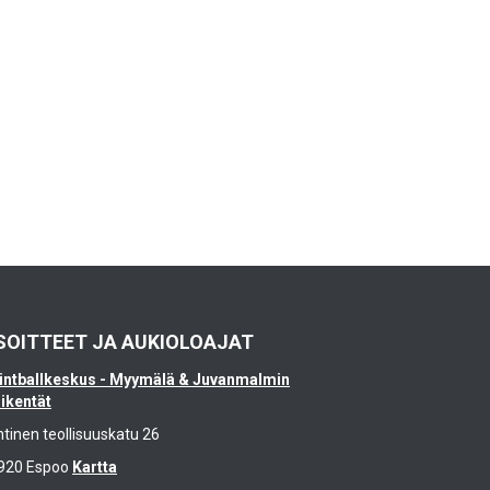
SOITTEET JA AUKIOLOAJAT
intballkeskus - Myymälä & Juvanmalmin
likentät
ntinen teollisuuskatu 26
920 Espoo
Kartta