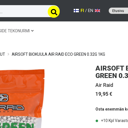
FI
/
EN
SIDE TEKONURMI
SUT
AIRSOFT BIOKUULA AIR RAID ECO GREEN 0.32G 1KG
AIRSOFT 
GREEN 0.
Air Raid
19,95 €
Osta enemmän ker
+10
Kpl Varast