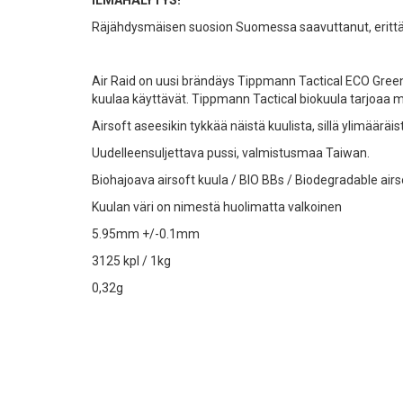
Räjähdysmäisen suosion Suomessa saavuttanut, erittäin 
Air Raid on uusi brändäys Tippmann Tactical ECO Green k
kuulaa käyttävät. Tippmann Tactical biokuula tarjoaa m
Airsoft aseesikin tykkää näistä kuulista, sillä ylimäärä
Uudelleensuljettava pussi, valmistusmaa Taiwan.
Biohajoava airsoft kuula / BIO BBs / Biodegradable air
Kuulan väri on nimestä huolimatta valkoinen
5.95mm +/-0.1mm
3125 kpl / 1kg
0,32g