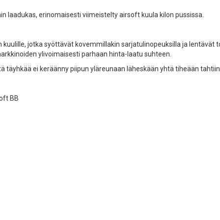
laadukas, erinomaisesti viimeistelty airsoft kuula kilon pussissa.
uulille, jotka syöttävät kovemmillakin sarjatulinopeuksilla ja lentävät 
arkkinoiden ylivoimaisesti parhaan hinta-laatu suhteen.
istä täyhkää ei keräänny piipun yläreunaan läheskään yhtä tiheään tahtiin
soft BB