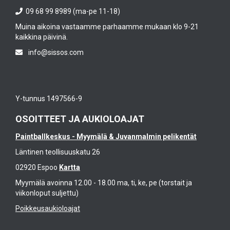
09 68 99 8989 (ma-pe 11-18)
Muina aikoina vastaamme parhaamme mukaan klo 9-21
kaikkina päivinä.
info@sissos.com
Y-tunnus 1497566-9
OSOITTEET JA AUKIOLOAJAT
Paintballkeskus - Myymälä & Juvanmalmin pelikentät
Läntinen teollisuuskatu 26
02920 Espoo
Kartta
Myymälä avoinna 12.00 - 18.00 ma, ti, ke, pe (torstait ja
viikonloput suljettu)
Poikkeusaukioloajat