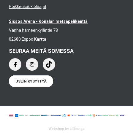
Poikkeusaukioloajat
Sissos Arena - Konalan metsäpelikenttä
Vanha hämeenkyläntie 78
02680 Espoo
Kartta
SEURAA MEITÄ SOMESSA
USEIN KYSYTTYÄ
Webshop by Lillhonga