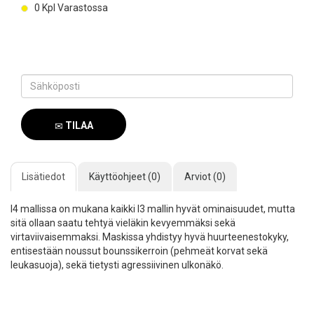
0
Kpl Varastossa
TILAA
SAAPUMISILMOITUS
Lisätiedot
Käyttöohjeet (0)
Arviot (0)
I4 mallissa on mukana kaikki I3 mallin hyvät ominaisuudet, mutta
sitä ollaan saatu tehtyä vieläkin kevyemmäksi sekä
virtaviivaisemmaksi. Maskissa yhdistyy hyvä huurteenestokyky,
entisestään noussut bounssikerroin (pehmeät korvat sekä
leukasuoja), sekä tietysti agressiivinen ulkonäkö.