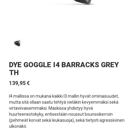
DYE GOGGLE I4 BARRACKS GREY
TH
139,95 €
I4 mallissa on mukana kaikki I3 mallin hyvät ominaisuudet,
mutta sitä ollaan saatu tehtyä vieläkin kevyemmäksi sekä
virtaviivaisemmaksi. Maskissa yhdistyy hyvä
huurteenestokyky, entisestään noussut bounssikerroin
(pehmeät korvat sekä leukasuoja), sekä tietysti agressiivinen
ulkonäkö.