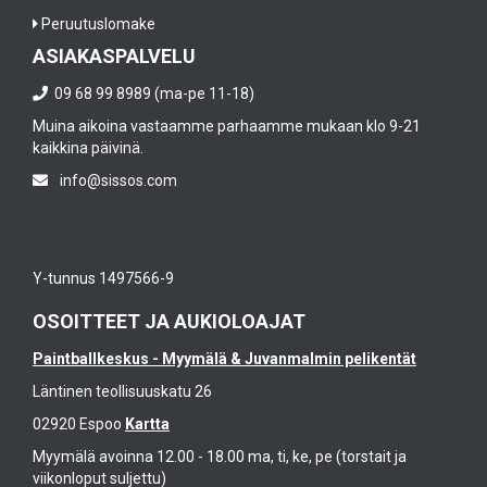
Peruutuslomake
ASIAKASPALVELU
09 68 99 8989 (ma-pe 11-18)
Muina aikoina vastaamme parhaamme mukaan klo 9-21
kaikkina päivinä.
info@sissos.com
Y-tunnus 1497566-9
OSOITTEET JA AUKIOLOAJAT
Paintballkeskus - Myymälä & Juvanmalmin pelikentät
Läntinen teollisuuskatu 26
02920 Espoo
Kartta
Myymälä avoinna 12.00 - 18.00 ma, ti, ke, pe (torstait ja
viikonloput suljettu)