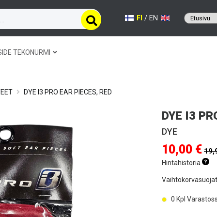
FI
/
EN
SIDE TEKONURMI
TEET
DYE I3 PRO EAR PIECES, RED
DYE I3 PR
DYE
10,00 €
19,
Hintahistoria
Vaihtokorvasuojat 
0
Kpl Varastos