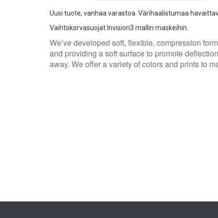
Uusi tuote, vanhaa varastoa. Värihaalistumaa havaittav
Vaihtokorvasuojat Invision3 mallin maskeihin.
We’ve developed soft, flexible, compression forme
and providing a soft surface to promote deflecti
away. We offer a variety of colors and prints to m