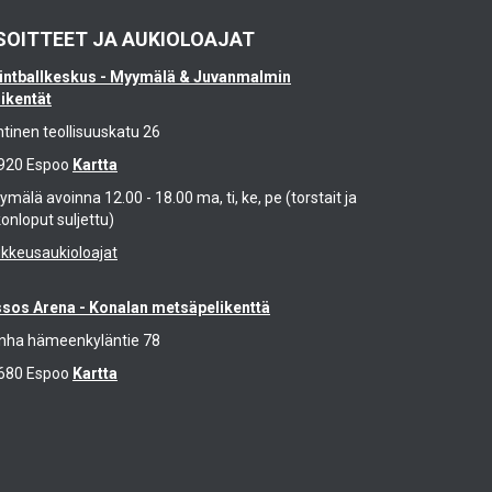
SOITTEET JA AUKIOLOAJAT
intballkeskus - Myymälä & Juvanmalmin
likentät
ntinen teollisuuskatu 26
920 Espoo
Kartta
mälä avoinna 12.00 - 18.00 ma, ti, ke, pe (torstait ja
konloput suljettu)
ikkeusaukioloajat
ssos Arena - Konalan metsäpelikenttä
nha hämeenkyläntie 78
680 Espoo
Kartta