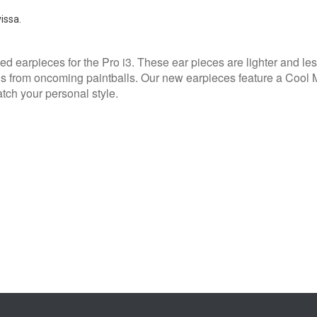
issa.
d earpieces for the Pro i3. These ear pieces are lighter and les
ons from oncoming paintballs. Our new earpieces feature a Cool 
atch your personal style.