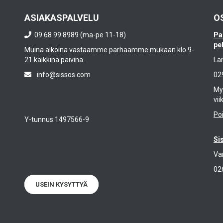
ASIAKASPALVELU
O
09 68 99 8989 (ma-pe 11-18)
Pa
pe
Muina aikoina vastaamme parhaamme mukaan klo 9-
21 kaikkina päivinä.
Lä
info@sissos.com
02
Myy
vii
Po
Y-tunnus 1497566-9
Si
Va
02
USEIN KYSYTTYÄ