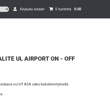
Kirjaudu sisään
0 tuotetta
0.00
ALITE UL AIRPORT ON - OFF
eedaava on/off ASA vakio kiskokiinnityksellä.
sa