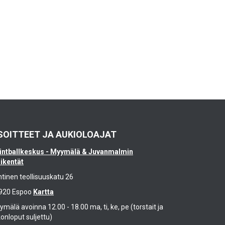
SOITTEET JA AUKIOLOAJAT
intballkeskus - Myymälä & Juvanmalmin
likentät
ntinen teollisuuskatu 26
920 Espoo
Kartta
mälä avoinna 12.00 - 18.00 ma, ti, ke, pe (torstait ja
konloput suljettu)