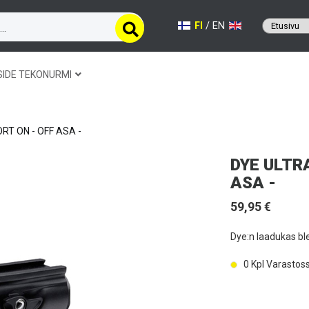
FI
/
EN
SIDE TEKONURMI
RT ON - OFF ASA -
DYE ULTR
ASA -
59,95 €
Dye:n laadukas bl
0
Kpl Varastos