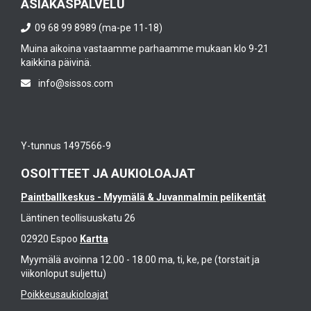
ASIAKASPALVELU
09 68 99 8989 (ma-pe 11-18)
Muina aikoina vastaamme parhaamme mukaan klo 9-21
kaikkina päivinä.
info@sissos.com
Y-tunnus 1497566-9
OSOITTEET JA AUKIOLOAJAT
Paintballkeskus - Myymälä & Juvanmalmin pelikentät
Läntinen teollisuuskatu 26
02920 Espoo
Kartta
Myymälä avoinna 12.00 - 18.00 ma, ti, ke, pe (torstait ja
viikonloput suljettu)
Poikkeusaukioloajat