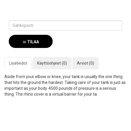
TILAA
SAAPUMISILMOITUS
Lisätiedot
Käyttöohjeet (0)
Arviot (0)
Aside from your elbow or knee, your tank is usually the one thing
that hits the ground the hardest. Taking care of your tank is just as
important as your body. 4500 pounds of pressure is a serious
thing. The rhino cover is a virtual barrier for your ta