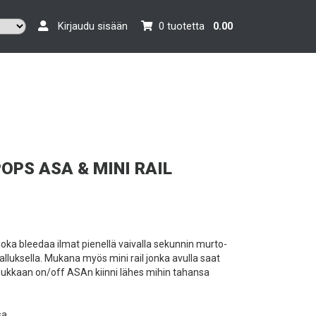
Kirjaudu sisään
0 tuotetta
0.00
POPS ASA & MINI RAIL
oka bleedaa ilmat pienellä vaivalla sekunnin murto-
lluksella. Mukana myös mini rail jonka avulla saat
ukkaan on/off ASAn kiinni lähes mihin tahansa
sa