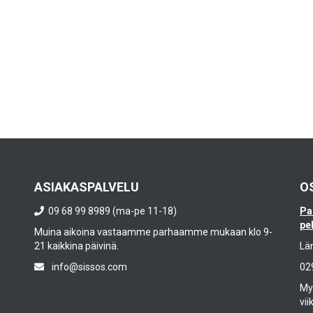
ASIAKASPALVELU
O
09 68 99 8989 (ma-pe 11-18)
Pa
pe
Muina aikoina vastaamme parhaamme mukaan klo 9-
21 kaikkina päivinä.
Lä
info@sissos.com
02
Myy
vii