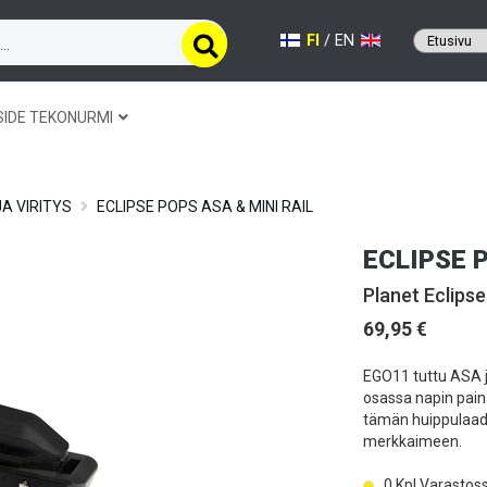
FI
/
EN
SIDE TEKONURMI
A VIRITYS
ECLIPSE POPS ASA & MINI RAIL
ECLIPSE 
Planet Eclipse
69,95 €
EGO11 tuttu ASA j
osassa napin paina
tämän huippulaad
merkkaimeen.
0
Kpl Varastos