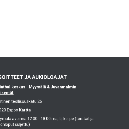
SOITTEET JA AUKIOLOAJAT
intballkeskus - Myymälä & Juvanmalmin
likentät
ntinen teollisuuskatu 26
920 Espoo
Kartta
mälä avoinna 12.00 - 18.00 ma, ti, ke, pe (torstait ja
konloput suljettu)