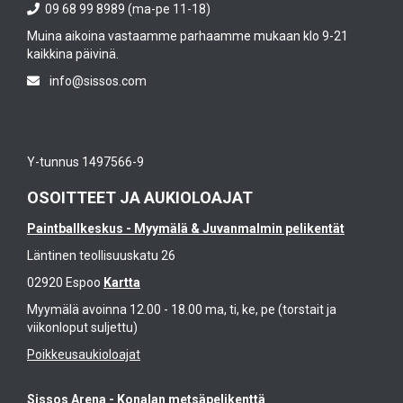
09 68 99 8989 (ma-pe 11-18)
Muina aikoina vastaamme parhaamme mukaan klo 9-21
kaikkina päivinä.
info@sissos.com
Y-tunnus 1497566-9
OSOITTEET JA AUKIOLOAJAT
Paintballkeskus - Myymälä & Juvanmalmin pelikentät
Läntinen teollisuuskatu 26
02920 Espoo
Kartta
Myymälä avoinna 12.00 - 18.00 ma, ti, ke, pe (torstait ja
viikonloput suljettu)
Poikkeusaukioloajat
Sissos Arena - Konalan metsäpelikenttä