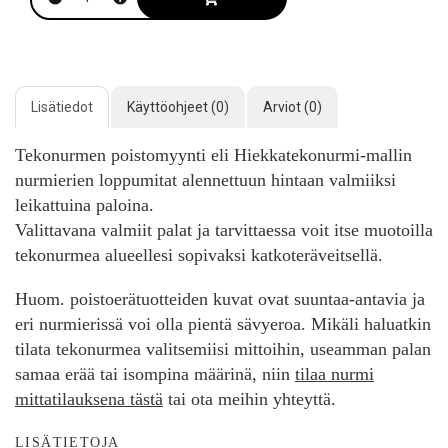
Lisätiedot
Käyttöohjeet (0)
Arviot (0)
Tekonurmen poistomyynti eli Hiekkatekonurmi-mallin
nurmierien loppumitat alennettuun hintaan valmiiksi
leikattuina paloina.
Valittavana valmiit palat ja tarvittaessa voit itse muotoilla
tekonurmea alueellesi sopivaksi katkoteräveitsellä.
Huom. poistoerätuotteiden kuvat ovat suuntaa-antavia ja
eri nurmierissä voi olla pientä sävyeroa. Mikäli haluatkin
tilata tekonurmea valitsemiisi mittoihin, useamman palan
samaa erää tai isompina määrinä, niin
tilaa nurmi
mittatilauksena tästä
tai ota meihin yhteyttä.
LISÄTIETOJA