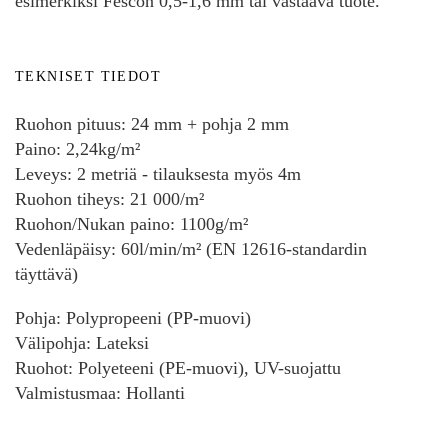
esimerkiksi Fescon 0,5-1,6 mm tai vastaava tuote.
TEKNISET TIEDOT
Ruohon pituus: 24 mm + pohja 2 mm
Paino: 2,24kg/
m²
Leveys: 2 metriä - tilauksesta myös 4m
Ruohon tiheys:
21 000
/
m²
Ruohon/Nukan paino: 1100g/m²
Vedenläpäisy: 60l/min/m² (EN 12616-standardin
täyttävä)
Pohja: Polypropeeni (PP-muovi)
Välipohja: Lateksi
Ruohot: Polyeteeni (PE-muovi), UV-suojattu
Valmistusmaa: Hollanti