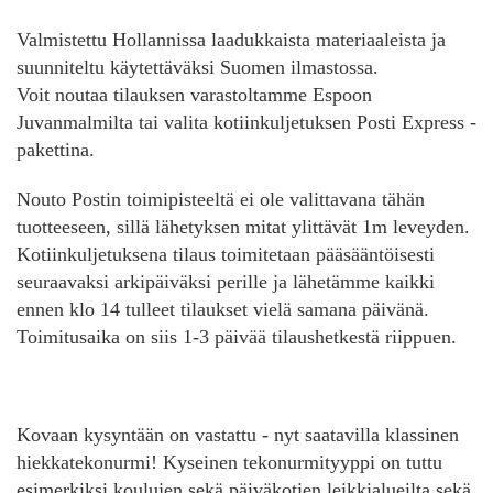
Valmistettu Hollannissa laadukkaista materiaaleista ja
suunniteltu käytettäväksi Suomen ilmastossa.
Voit noutaa tilauksen varastoltamme Espoon
Juvanmalmilta tai valita kotiinkuljetuksen Posti Express -
pakettina.
Nouto Postin toimipisteeltä ei ole valittavana tähän
tuotteeseen, sillä lähetyksen mitat ylittävät 1m leveyden.
Kotiinkuljetuksena tilaus toimitetaan pääsääntöisesti
seuraavaksi arkipäiväksi perille ja lähetämme kaikki
ennen klo 14 tulleet tilaukset vielä samana päivänä.
Toimitusaika on siis 1-3 päivää tilaushetkestä riippuen.
Kovaan kysyntään on vastattu - nyt saatavilla klassinen
hiekkatekonurmi! Kyseinen tekonurmityyppi on tuttu
esimerkiksi koulujen sekä päiväkotien leikkialueilta sekä