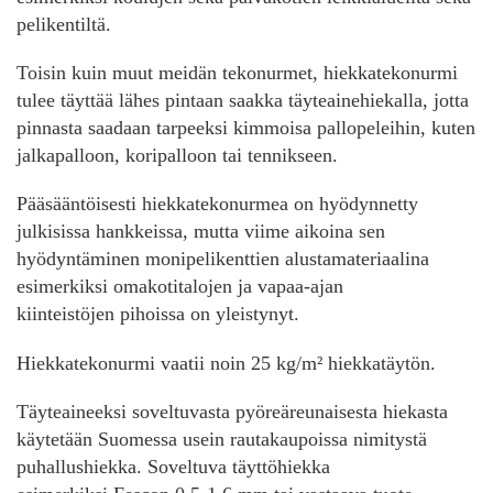
pelikentiltä.
Toisin kuin muut meidän tekonurmet, hiekkatekonurmi
tulee täyttää lähes pintaan saakka täyteainehiekalla, jotta
pinnasta saadaan tarpeeksi kimmoisa pallopeleihin, kuten
jalkapalloon, koripalloon tai tennikseen.
Pääsääntöisesti hiekkatekonurmea on hyödynnetty
julkisissa hankkeissa, mutta viime aikoina sen
hyödyntäminen monipelikenttien alustamateriaalina
esimerkiksi omakotitalojen ja vapaa-ajan
kiinteistöjen pihoissa on yleistynyt.
Hiekkatekonurmi vaatii noin 25 kg/
m² hiekkatäytön.
Täyteaineeksi soveltuvasta pyöreäreunaisesta hiekasta
käytetään Suomessa usein rautakaupoissa nimitystä
puhallushiekka. Soveltuva täyttöhiekka