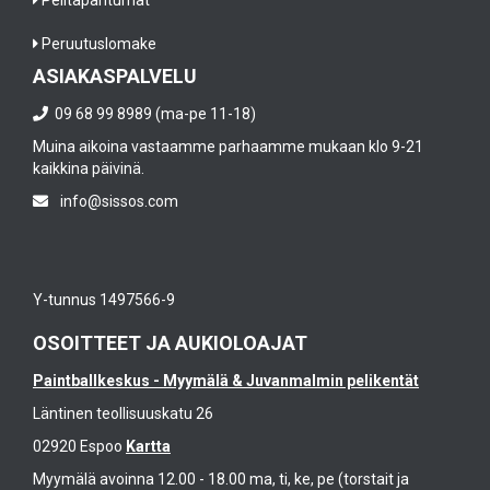
Pelitapahtumat
Peruutuslomake
ASIAKASPALVELU
09 68 99 8989 (ma-pe 11-18)
Muina aikoina vastaamme parhaamme mukaan klo 9-21
kaikkina päivinä.
info@sissos.com
Y-tunnus 1497566-9
OSOITTEET JA AUKIOLOAJAT
Paintballkeskus - Myymälä & Juvanmalmin pelikentät
Läntinen teollisuuskatu 26
02920 Espoo
Kartta
Myymälä avoinna 12.00 - 18.00 ma, ti, ke, pe (torstait ja