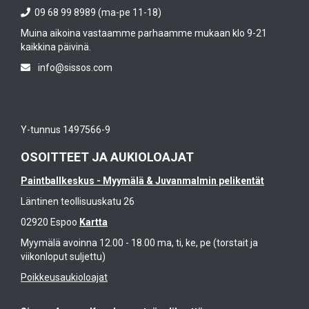
09 68 99 8989 (ma-pe 11-18)
Muina aikoina vastaamme parhaamme mukaan klo 9-21
kaikkina päivinä.
info@sissos.com
Y-tunnus 1497566-9
OSOITTEET JA AUKIOLOAJAT
Paintballkeskus - Myymälä & Juvanmalmin pelikentät
Läntinen teollisuuskatu 26
02920 Espoo
Kartta
Myymälä avoinna 12.00 - 18.00 ma, ti, ke, pe (torstait ja
viikonloput suljettu)
Poikkeusaukioloajat