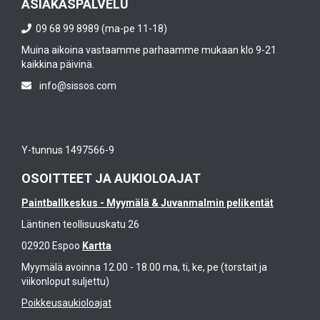
ASIAKASPALVELU
09 68 99 8989 (ma-pe 11-18)
Muina aikoina vastaamme parhaamme mukaan klo 9-21
kaikkina päivinä.
info@sissos.com
Y-tunnus 1497566-9
OSOITTEET JA AUKIOLOAJAT
Paintballkeskus - Myymälä & Juvanmalmin pelikentät
Läntinen teollisuuskatu 26
02920 Espoo
Kartta
Myymälä avoinna 12.00 - 18.00 ma, ti, ke, pe (torstait ja
viikonloput suljettu)
Poikkeusaukioloajat