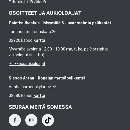
Y-tunnus 1497566-9
OSOITTEET JA AUKIOLOAJAT
Paintballkeskus - Myymälä & Juvanmalmin pelikentät
Läntinen teollisuuskatu 26
02920 Espoo
Kartta
Myymälä avoinna 12.00 - 18.00 ma, ti, ke, pe (torstait ja
viikonloput suljettu)
Poikkeusaukioloajat
Sissos Arena - Konalan metsäpelikenttä
Vanha hämeenkyläntie 78
02680 Espoo
Kartta
SEURAA MEITÄ SOMESSA