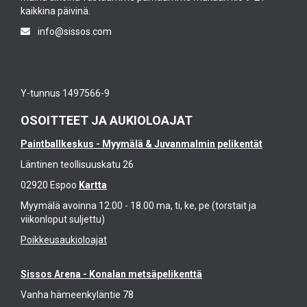
kaikkina päivinä.
info@sissos.com
Y-tunnus 1497566-9
OSOITTEET JA AUKIOLOAJAT
Paintballkeskus - Myymälä & Juvanmalmin pelikentät
Läntinen teollisuuskatu 26
02920 Espoo
Kartta
Myymälä avoinna 12.00 - 18.00 ma, ti, ke, pe (torstait ja
viikonloput suljettu)
Poikkeusaukioloajat
Sissos Arena - Konalan metsäpelikenttä
Vanha hämeenkyläntie 78