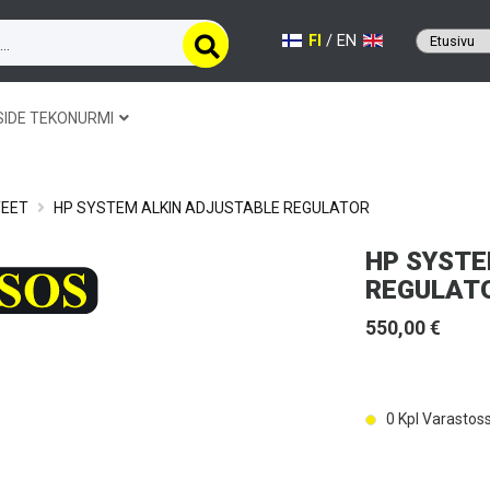
FI
/
EN
SIDE TEKONURMI
TEET
HP SYSTEM ALKIN ADJUSTABLE REGULATOR
HP SYSTE
REGULAT
550,00 €
0
Kpl Varastos