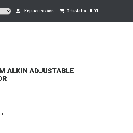
Kirjaudu sisään
0 tuotetta
0.00
M ALKIN ADJUSTABLE
OR
sa