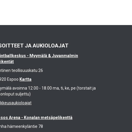
SOITTEET JA AUKIOLOAJAT
intballkeskus - Myymälä & Juvanmalmin
likentät
ntinen teollisuuskatu 26
920 Espoo
Kartta
mälä avoinna 12.00 - 18.00 ma, ti, ke, pe (torstait ja
konloput suljettu)
ikkeusaukioloajat
ssos Arena - Konalan metsäpelikenttä
nha hämeenkyläntie 78