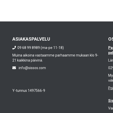
ASIAKASPALVELU
O
09 68 99 8989 (ma-pe 11-18)
Pa
pe
Muina aikoina vastaamme parhaamme mukaan klo 9-
21 kaikkina päivinä.
Lä
info@sissos.com
02
Myy
vii
Po
Y-tunnus 1497566-9
Si
Va