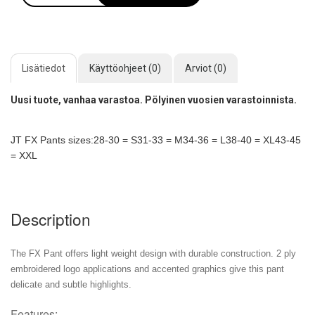
Lisätiedot
Käyttöohjeet (0)
Arviot (0)
Uusi tuote, vanhaa varastoa. Pölyinen vuosien varastoinnista.
JT FX Pants
sizes:
28-30 = S
31-33 = M
34-36 = L
38-40 = XL
43-45
= XXL
Description
The FX Pant offers light weight design with durable construction. 2 ply
embroidered logo applications and accented graphics give this pant
delicate and subtle highlights.
Features: