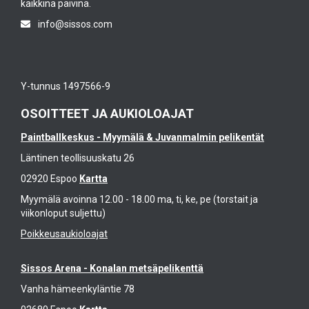
kaikkina päivinä.
info@sissos.com
Y-tunnus 1497566-9
OSOITTEET JA AUKIOLOAJAT
Paintballkeskus - Myymälä & Juvanmalmin pelikentät
Läntinen teollisuuskatu 26
02920 Espoo
Kartta
Myymälä avoinna 12.00 - 18.00 ma, ti, ke, pe (torstait ja
viikonloput suljettu)
Poikkeusaukioloajat
Sissos Arena - Konalan metsäpelikenttä
Vanha hämeenkyläntie 78