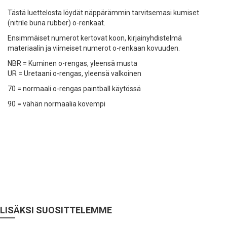
Tästä luettelosta löydät näppärämmin tarvitsemasi kumiset
(nitrile buna rubber) o-renkaat.
Ensimmäiset numerot kertovat koon, kirjainyhdistelmä
materiaalin ja viimeiset numerot o-renkaan kovuuden.
NBR = Kuminen o-rengas, yleensä musta
UR = Uretaani o-rengas, yleensä valkoinen
70 = normaali o-rengas paintball käytössä
90 = vähän normaalia kovempi
LISÄKSI SUOSITTELEMME