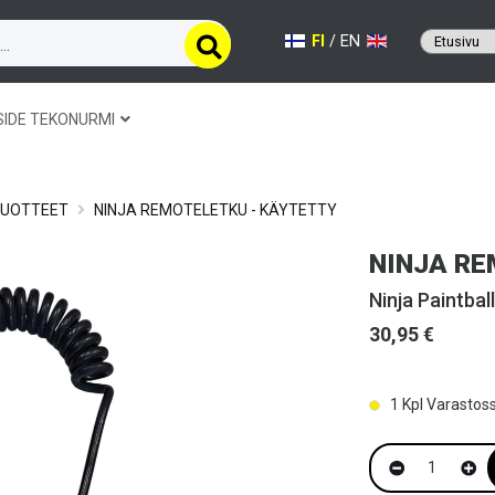
FI
/
EN
SIDE TEKONURMI
TUOTTEET
NINJA REMOTELETKU - KÄYTETTY
NINJA RE
Ninja Paintball
30,95 €
1
Kpl Varastos