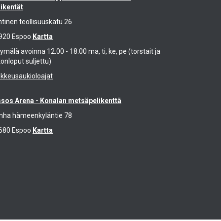
likentät
ntinen teollisuuskatu 26
920 Espoo
Kartta
mälä avoinna 12.00 - 18.00 ma, ti, ke, pe (torstait ja
konloput suljettu)
ikkeusaukioloajat
ssos Arena - Konalan metsäpelikenttä
nha hämeenkyläntie 78
680 Espoo
Kartta