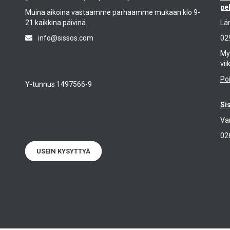
pe
Muina aikoina vastaamme parhaamme mukaan klo 9-
21 kaikkina päivinä.
Lä
info@sissos.com
02
Myy
vii
Po
Y-tunnus 1497566-9
Si
Va
02
USEIN KYSYTTYÄ