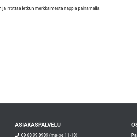
 ja irrottaa letkun merkkaimesta nappia painamalla.
ASIAKASPALVELU
O
09 68 99 8989 (ma-pe 11-18)
Pa