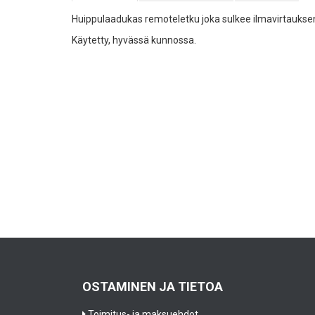
Huippulaadukas remoteletku joka sulkee ilmavirtauksen
Käytetty, hyvässä kunnossa.
OSTAMINEN JA TIETOA
Toimitus- ja maksuehdot