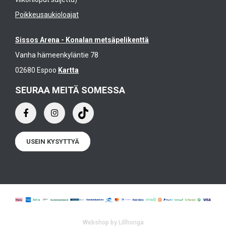
Poikkeusaukioloajat
Sissos Arena - Konalan metsäpelikenttä
Vanha hämeenkyläntie 78
02680 Espoo
Kartta
SEURAA MEITÄ SOMESSA
USEIN KYSYTTYÄ
Webshop by Lillhonga