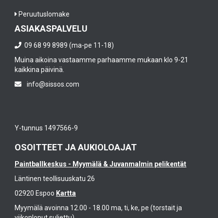
Peruutuslomake
ASIAKASPALVELU
09 68 99 8989 (ma-pe 11-18)
Muina aikoina vastaamme parhaamme mukaan klo 9-21
kaikkina päivinä.
info@sissos.com
Y-tunnus 1497566-9
OSOITTEET JA AUKIOLOAJAT
Paintballkeskus - Myymälä & Juvanmalmin pelikentät
Läntinen teollisuuskatu 26
02920 Espoo
Kartta
Myymälä avoinna 12.00 - 18.00 ma, ti, ke, pe (torstait ja
viikonloput suljettu)