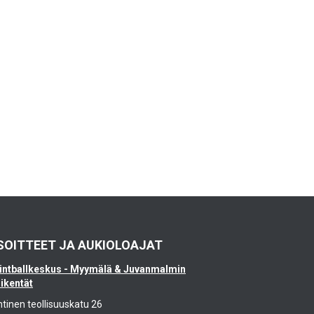
SOITTEET JA AUKIOLOAJAT
intballkeskus - Myymälä & Juvanmalmin
likentät
ntinen teollisuuskatu 26