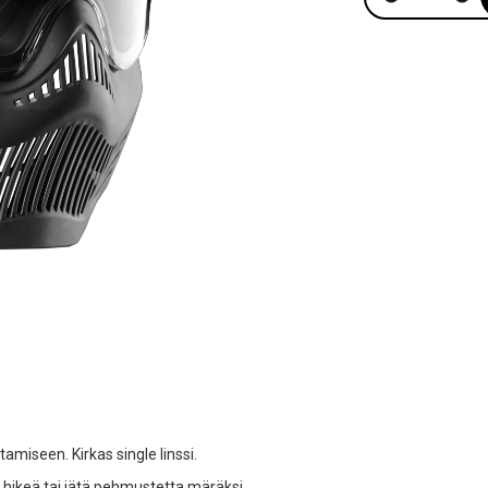
miseen. Kirkas single linssi.
ikeä tai jätä pehmustetta märäksi.