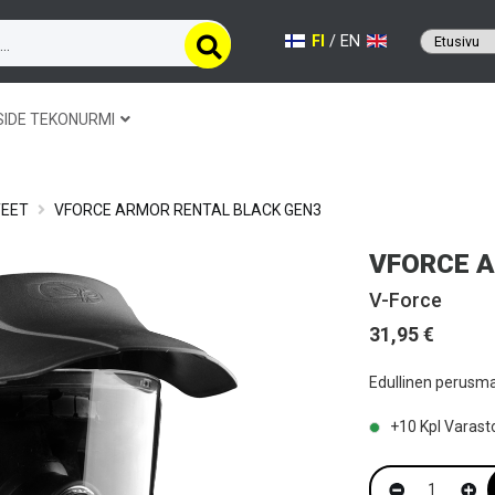
FI
/
EN
SIDE TEKONURMI
TEET
VFORCE ARMOR RENTAL BLACK GEN3
VFORCE A
V-Force
31,95 €
Edullinen perusma
+10
Kpl Varast