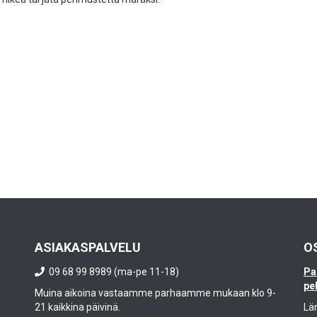
ASIAKASPALVELU
O
09 68 99 8989 (ma-pe 11-18)
Pa
pe
Muina aikoina vastaamme parhaamme mukaan klo 9-
21 kaikkina päivinä.
Lä