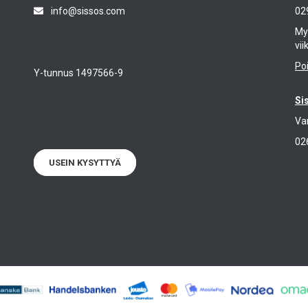
info@sissos.com
02
Myy
vii
Po
Y-tunnus 1497566-9
Si
Va
02
USEIN KYSYTTYÄ