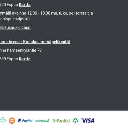
920 Espoo
Kartta
mälä avoinna 12.00 - 18.00 ma, ti, ke, pe (torstait ja
konloput suljettu)
ikkeusaukioloajat
ssos Arena - Konalan metsäpelikenttä
nha hämeenkyläntie 78
680 Espoo
Kartta