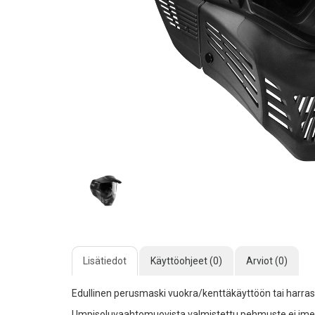
Lisätiedot
Käyttöohjeet (0)
Arviot (0)
Edullinen perusmaski vuokra/kenttäkäyttöön tai harrasta
Umpisoluvaahtomuovista valmistettu pehmuste ei ime h