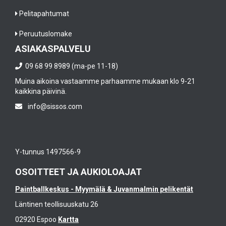
Pelitapahtumat
Peruutuslomake
ASIAKASPALVELU
09 68 99 8989 (ma-pe 11-18)
Muina aikoina vastaamme parhaamme mukaan klo 9-21
kaikkina päivinä.
info@sissos.com
Y-tunnus 1497566-9
OSOITTEET JA AUKIOLOAJAT
Paintballkeskus - Myymälä & Juvanmalmin pelikentät
Läntinen teollisuuskatu 26
02920 Espoo
Kartta