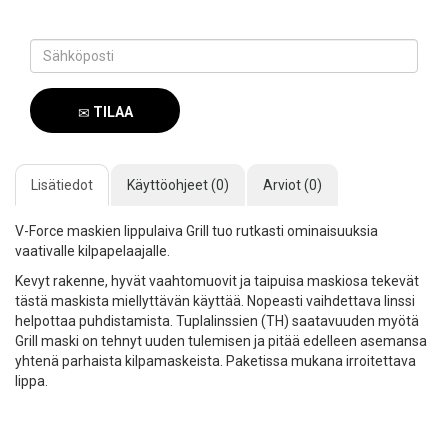
TILAA
SAAPUMISILMOITUS
Lisätiedot
Käyttöohjeet (0)
Arviot (0)
V-Force maskien lippulaiva Grill tuo rutkasti ominaisuuksia
vaativalle kilpapelaajalle.
Kevyt rakenne, hyvät vaahtomuovit ja taipuisa maskiosa tekevät
tästä maskista miellyttävän käyttää. Nopeasti vaihdettava linssi
helpottaa puhdistamista. Tuplalinssien (TH) saatavuuden myötä
Grill maski on tehnyt uuden tulemisen ja pitää edelleen asemansa
yhtenä parhaista kilpamaskeista. Paketissa mukana irroitettava
lippa.