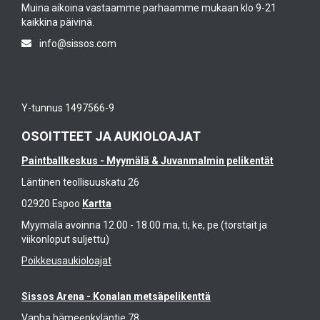
Muina aikoina vastaamme parhaamme mukaan klo 9-21
kaikkina päivinä.
info@sissos.com
Y-tunnus 1497566-9
OSOITTEET JA AUKIOLOAJAT
Paintballkeskus - Myymälä & Juvanmalmin pelikentät
Läntinen teollisuuskatu 26
02920 Espoo
Kartta
Myymälä avoinna 12.00 - 18.00 ma, ti, ke, pe (torstait ja
viikonloput suljettu)
Poikkeusaukioloajat
Sissos Arena - Konalan metsäpelikenttä
Vanha hämeenkyläntie 78