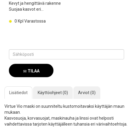
Kevyt ja hengittävä rakenne
Suojaa kasvot eri...
0
Kpl Varastossa
TILAA
SAAPUMISILMOITUS
Lisätiedot
Käyttöohjeet (0)
Arviot (0)
Virtue Vio maski on suunniteltu kustomoitavaksi käyttäjän maun
mukaan.
Kasvosuoja, korvasuojat, maskinauha ja linssi ovat helposti
vaihdettavissa tarjoten käyttäjälleen tuhansia eri värivaihtoehtoja.