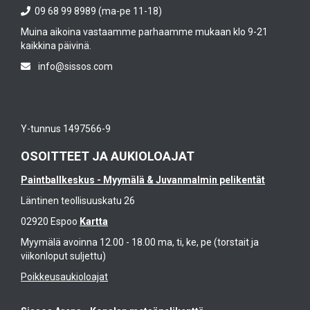
09 68 99 8989 (ma-pe 11-18)
Muina aikoina vastaamme parhaamme mukaan klo 9-21
kaikkina päivinä.
info@sissos.com
Y-tunnus 1497566-9
OSOITTEET JA AUKIOLOAJAT
Paintballkeskus - Myymälä & Juvanmalmin pelikentät
Läntinen teollisuuskatu 26
02920 Espoo
Kartta
Myymälä avoinna 12.00 - 18.00 ma, ti, ke, pe (torstait ja
viikonloput suljettu)
Poikkeusaukioloajat